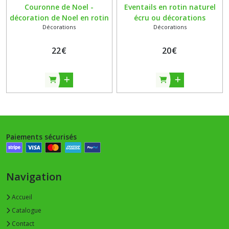
Couronne de Noel -
Eventails en rotin naturel
décoration de Noel en rotin
écru ou décorations
Décorations
Décorations
naturel pour mur, porte
murales bohèmes - tressés
sapin ou autres - fait main
main
22
€
20
€
Paiements sécurisés
Navigation
Accueil
Catalogue
Contact