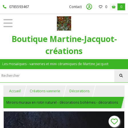
0785593467
Contact
0
0
Boutique Martine-Jacquot-
créations
Les mosaïques - vanneries et mini céramiques de Martine Jacquot
Accueil
Créations vannerie
Décorations
Miroirs muraux en rotin naturel - décorations bohèmes - décorations
murales - fait main - vendus à l'unité