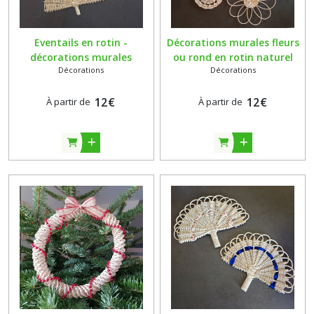
Eventails en rotin -
Décorations murales fleurs
décorations murales
ou rond en rotin naturel
Décorations
Décorations
bohèmes - tressés main
écru - décorations bohèmes
12
€
12
€
À partir de
À partir de