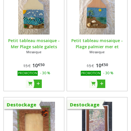
Petit tableau mosaique -
Petit tableau mosaique -
Mer Plage sable galets
Plage palmier mer et
Mosaique
Mosaique
dauphin raku et coquillages
coquillages - support
- support planche a
planche a decouper hêtre
€
50
€
50
decouper hêtre (3)
10
(2)
10
15
€
15
€
-
30
%
-
30
%
PROMOTION
PROMOTION
Destockage
Destockage