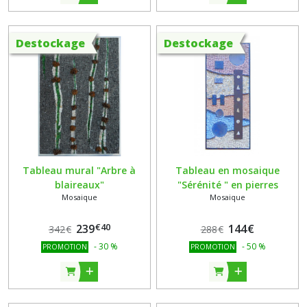
Destockage
Destockage
Tableau mural "Arbre à
Tableau en mosaique
blaireaux"
"Sérénité " en pierres
Mosaique
Mosaique
mosaique,marbre, verre ,
naturelles, métal et ardoise
galle du frene - livre Ecorces
- support bois
€
40
Cedric Pollet - Muriel
239
144
€
342
€
288
€
Ligerot
-
30
%
-
50
%
PROMOTION
PROMOTION