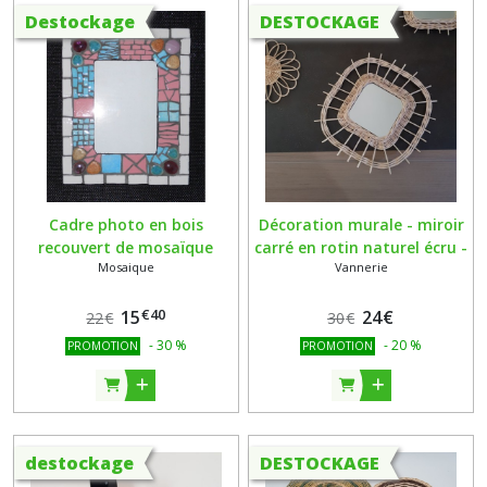
Destockage
DESTOCKAGE
Cadre photo en bois
Décoration murale - miroir
recouvert de mosaïque
carré en rotin naturel écru -
Mosaique
Vannerie
émaux de Briare et galets
fait main
japonais - Rose turquoise
€
40
et blanc
15
24
€
22
€
30
€
-
30
%
-
20
%
PROMOTION
PROMOTION
destockage
DESTOCKAGE