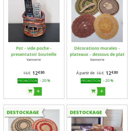
Pot - vide poche -
Décorations murales -
presentatoir bouteille
plateaux - dessous de plat
Vannerie
Vannerie
destructuré en rotin
en rotin naturel - tressés
multicolore - tressé main
main - vendus à l'unité
€
80
€
80
12
12
16
€
À partir de
16
€
-
20
%
-
20
%
PROMOTION
PROMOTION
DESTOCKAGE
DESTOCKAGE