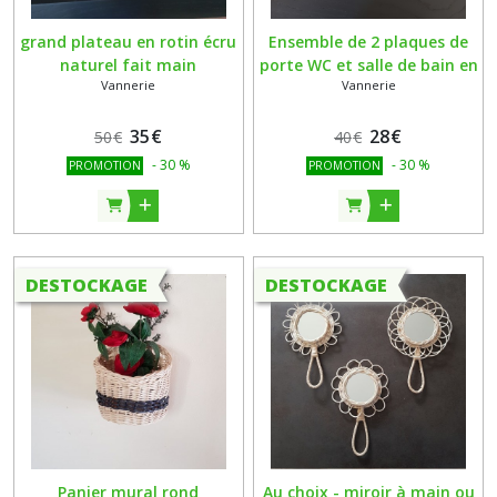
grand plateau en rotin écru
Ensemble de 2 plaques de
naturel fait main
porte WC et salle de bain en
Vannerie
Vannerie
céramique vintage
encadrées en rotin
35
€
28
€
50
€
40
€
-
30
%
-
30
%
PROMOTION
PROMOTION
DESTOCKAGE
DESTOCKAGE
Panier mural rond
Au choix - miroir à main ou