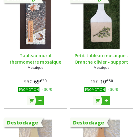
Tableau mural
Petit tableau mosaique -
thermometre mosaique
Branche olivier - support
Mosaique
Mosaique
marbre
planche a decouper hêtre
(4)
€
30
€
50
69
10
99
€
15
€
-
30
%
-
30
%
PROMOTION
PROMOTION
Destockage
Destockage