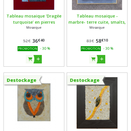
Tableau mosaique 'Dragée
Tableau mosaique -
turquoise' en pierres
marbre- terre cuite, smalts,
Mosaique
Mosaique
naturelles, galet coloré sur
verre artisanal Albertini,
support bois
ciment sur support bois
€
40
€
10
36
58
52
€
83
€
-
30
%
-
30
%
PROMOTION
PROMOTION
Destockage
Destockage