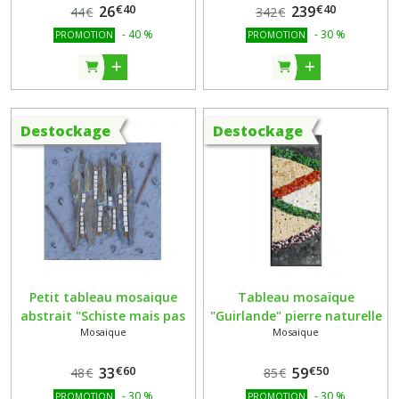
€
40
€
40
26
Muriel Ligerot
239
44
€
342
€
-
40
%
-
30
%
PROMOTION
PROMOTION
Destockage
Destockage
Petit tableau mosaique
Tableau mosaïque
abstrait "Schiste mais pas
"Guirlande" pierre naturelle
Mosaique
Mosaique
trop ...!" shiste, marbre
ardoise et verre orange
,smalt et métal, fond
vert,beige, blanc- support
€
60
€
50
enduit
33
bois
59
48
€
85
€
-
30
%
-
30
%
PROMOTION
PROMOTION