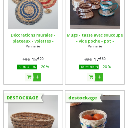
Décorations murales -
Mugs - tasse avec soucoupe
plateaux - volettes -
- vide poche - pot -
Vannerie
Vannerie
dessous de plat rond en
décoration en rotin naturel
rotin naturel - fait main -
- fait main
€
20
€
60
vendus à l'unité
15
17
19
€
22
€
-
20
%
-
20
%
PROMOTION
PROMOTION
DESTOCKAGE
destockage