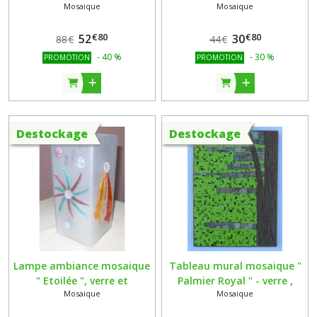
Mosaique
Mosaique
en pierres naturelles et
et métal rouillé, support
smalts sur support bois
bois
€
80
€
80
52
30
88
€
44
€
-
40
%
-
30
%
PROMOTION
PROMOTION
Destockage
Destockage
Lampe ambiance mosaique
Tableau mural mosaique "
" Etoilée ", verre et
Palmier Royal " - verre ,
Mosaique
Mosaique
cabochon
smalts et schiste - livre
Ecorces Cedric Pollet -