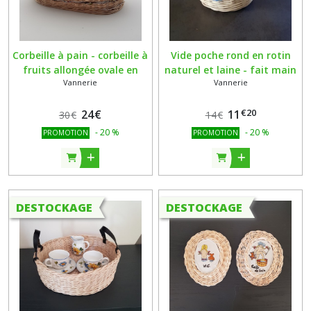
Corbeille à pain - corbeille à
Vide poche rond en rotin
fruits allongée ovale en
naturel et laine - fait main
Vannerie
Vannerie
rotin naturel écru et papier
recyclé - fait main
€
20
24
€
11
30
€
14
€
-
20
%
-
20
%
PROMOTION
PROMOTION
DESTOCKAGE
DESTOCKAGE