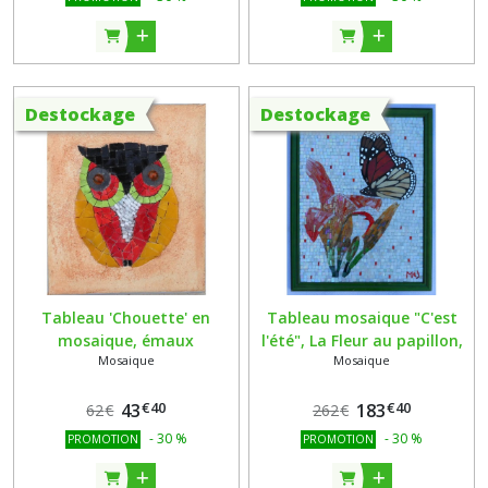
Destockage
Destockage
Tableau 'Chouette' en
Tableau mosaique "C'est
mosaique, émaux
l'été", La Fleur au papillon,
Mosaique
Mosaique
vénitiens,smalts,verre
verre, miroir et émaux
Albertini,perles, ardoise (2)
vénitiens - support et cadre
€
40
€
40
43
bois
183
62
€
262
€
-
30
%
-
30
%
PROMOTION
PROMOTION