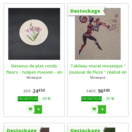
Afficher
les
Destockage
résultats
Dessous de plat ronds
Tableau mural mosaique "
fleurs - tulipes mauves - en
Joueuse de Flute " réalisé en
Mosaique
Mosaique
mosaïque de pâtes de verre
gré cérame- laiton - sur
- vendus à l'unité
support bois
€
50
€
85
24
96
35
€
149
€
-
30
%
-
35
%
PROMOTION
PROMOTION
Destockage
Destockage