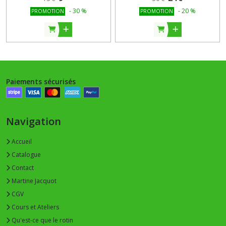
-
30
%
-
20
%
PROMOTION
PROMOTION
Paiements sécurisés
Navigation
Accueil
Catalogue
Contact
Martine Jacquot
CGV
Cours et Ateliers
Qu'est-ce que le rotin