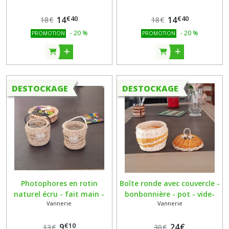
turquoise - tressée
€
40
€
40
14
manuellement
14
18
€
18
€
-
20
%
-
20
%
PROMOTION
PROMOTION
DESTOCKAGE
DESTOCKAGE
Photophores en rotin
Boîte ronde avec couvercle -
naturel écru - fait main -
bonbonnière - pot - vide-
Vannerie
Vannerie
vendus à l'unité
poche - boîte en rotin écru
et ocre - fait main
€
10
9
24
€
13
€
30
€