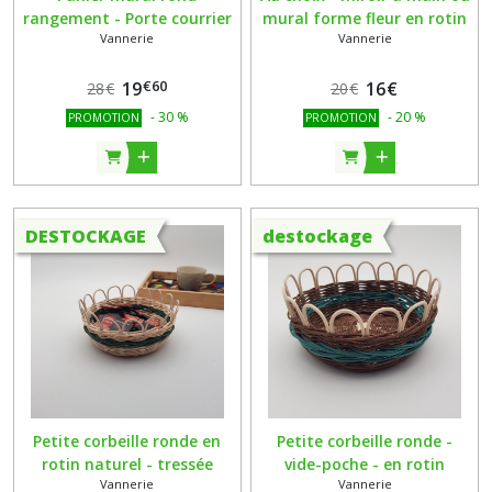
rangement - Porte courrier
mural forme fleur en rotin
Vannerie
Vannerie
- en rotin écru et bleu
naturel écru - fait main
marine - fait main
€
60
19
16
€
28
€
20
€
-
30
%
-
20
%
PROMOTION
PROMOTION
DESTOCKAGE
destockage
Petite corbeille ronde en
Petite corbeille ronde -
rotin naturel - tressée
vide-poche - en rotin
Vannerie
Vannerie
manuellement
naturel écru et marron