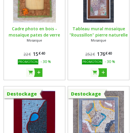
Cadre photo en bois -
Tableau mural mosaïque
mosaïque pates de verre
"Roussillon" pierre naturelle
Mosaique
Mosaique
vertes et marron irisées -
verre sur support wedi® et
cabochons en ceramique
bois
€
40
€
40
(Boutique Poppy Bis)
15
176
22
€
252
€
-
30
%
-
30
%
PROMOTION
PROMOTION
Destockage
Destockage