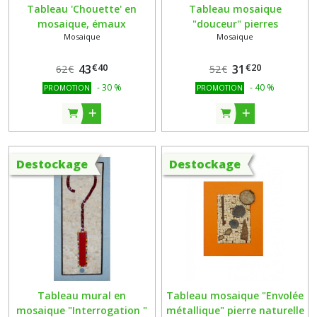
Tableau 'Chouette' en
Tableau mosaique
mosaique, émaux
"douceur" pierres
Mosaique
Mosaique
vénitiens,smalts,verre
naturelles, smalts et fusing
Albertini,perles, ardoise
€
40
€
20
43
31
62
€
52
€
-
30
%
-
40
%
PROMOTION
PROMOTION
Destockage
Destockage
Tableau mural en
Tableau mosaique "Envolée
mosaique "Interrogation "
métallique" pierre naturelle