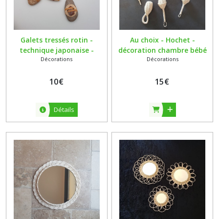
Galets tressés rotin -
Au choix - Hochet -
technique japonaise -
décoration chambre bébé
Décorations
Décorations
vendus à l'unité
en rotin - fait main
10
€
15
€
Détails