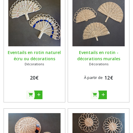
Eventails en rotin naturel
Eventails en rotin -
écru ou décorations
décorations murales
Décorations
Décorations
murales bohèmes - tressés
bohèmes - tressés main
main
20
€
12
€
À partir de