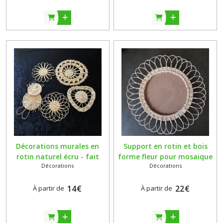
Décorations murales en
Support en rotin et bois
rotin naturel écru - fait
forme fleur pour mosaique
Décorations
Décorations
main - vendues à l'unité
ou autres créations
14
€
22
€
À partir de
À partir de