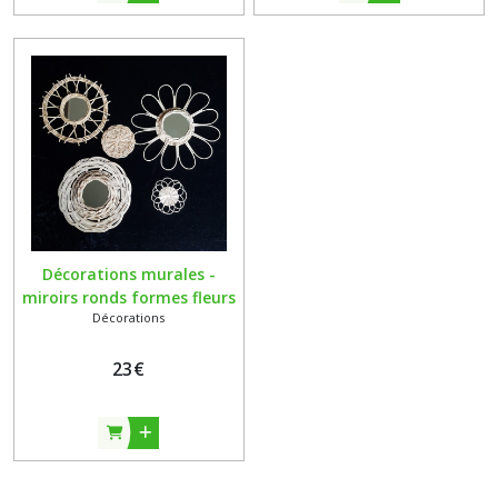
Décorations murales -
miroirs ronds formes fleurs
Décorations
en rotin naturel écru - fait
main - vendus à l'unité
23
€