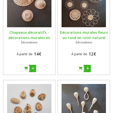
Chapeaux décoratifs -
Décorations murales fleurs
décorations murales en
ou rond en rotin naturel
Décorations
Décorations
rotin naturel écru - fait
écru - décorations bohèmes
main - Vendus à l'unité
14
€
12
€
À partir de
À partir de