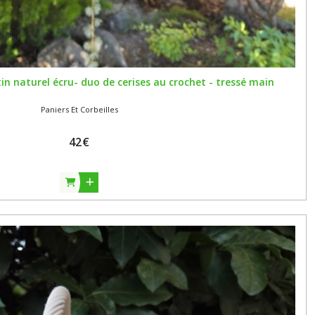
tin naturel écru- duo de cerises au crochet - tressé main
Paniers Et Corbeilles
42
€