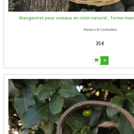
Mangeoires pour oiseaux en rotin naturel , forme mais
Paniers Et Corbeilles
35
€