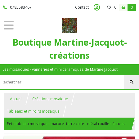
0785593467
Contact
0
0
Boutique Martine-Jacquot-
créations
Les mosaïques - vanneries et mini céramiques de Martine Jacquot
Accueil
Créations mosaïque
Tableaux et miroirs mosaique
Petit tableau mosaique - marbre- terre cuite - métal rouillé - écrous -
cadre bois rouge