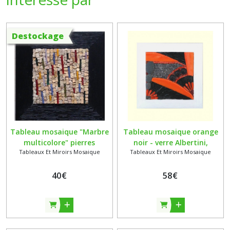
Destockage
Tableau mosaique "Marbre
Tableau mosaique orange
multicolore" pierres
noir - verre Albertini,
Tableaux Et Miroirs Mosaique
Tableaux Et Miroirs Mosaique
naturelles et verre vitrail -
marbre noir, boutons,
support bois
galets et verre vitrail sur
40
€
support bois
58
€