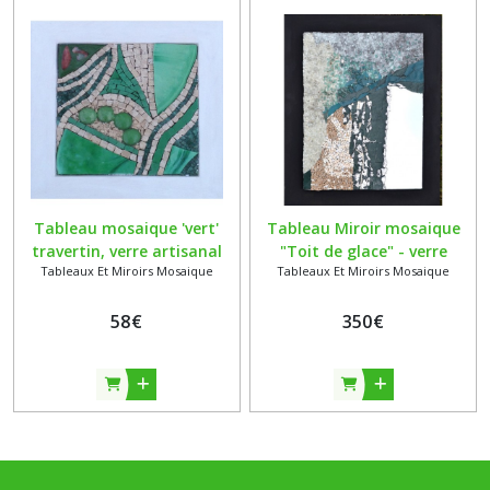
Tableau mosaique 'vert'
Tableau Miroir mosaique
travertin, verre artisanal
"Toit de glace" - verre
Tableaux Et Miroirs Mosaique
Tableaux Et Miroirs Mosaique
Albertini, smalts,
albertini - verre securit -
cabochons et verre securit
pierre naturelle - litovi -
sur support bois
58
€
350
etain
€