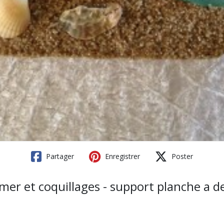
Partager
Enregistrer
Poster
mer et coquillages - support planche a d