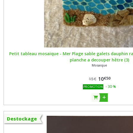
Petit tableau mosaique - Mer Plage sable galets dauphin ra
planche a decouper hêtre (3)
Mosaique
€
50
10
15
€
-
30
%
PROMOTION
Destockage