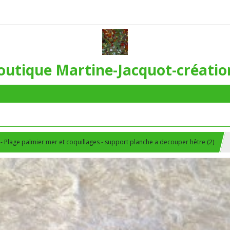
outique Martine-Jacquot-créatio
- Plage palmier mer et coquillages - support planche a decouper hêtre (2)