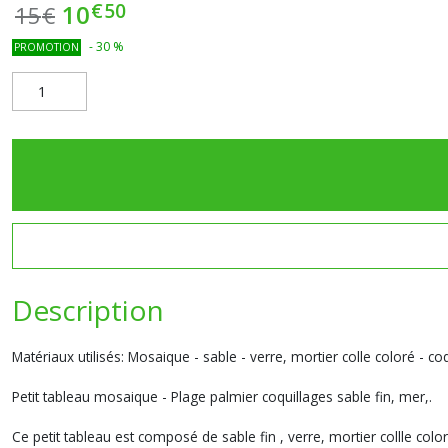
€
50
10
15
€
-
30
%
PROMOTION
Description
Matériaux utilisés: Mosaique - sable - verre, mortier colle coloré - c
Petit tableau mosaique - Plage palmier coquillages sable fin, mer,.
Ce petit tableau est composé de sable fin , verre, mortier collle col