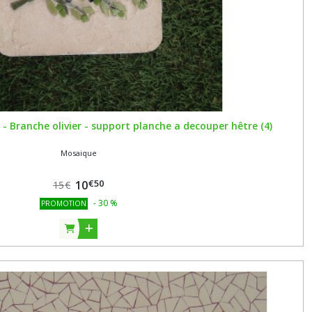
- Branche olivier - support planche a decouper hêtre (4)
Mosaique
€
50
10
15
€
-
30
%
PROMOTION