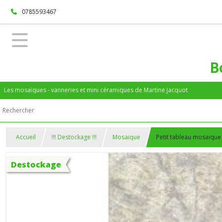
0785593467
B
Les mosaïques - vanneries et mini céramiques de Martine Jacquot
Accueil
!!! Destockage !!!
Mosaique
Petit tableau mosaique 
Destockage